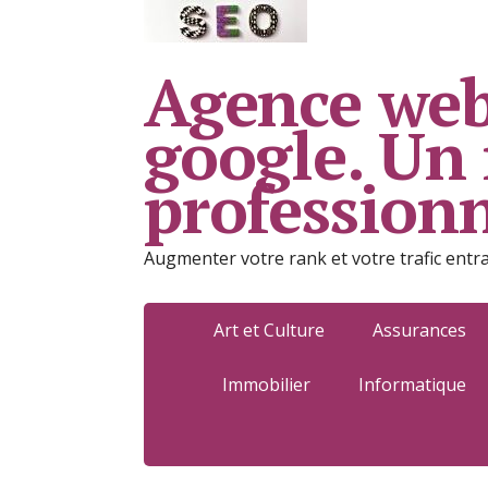
Agence web
google. Un
profession
Augmenter votre rank et votre trafic entr
Art et Culture
Assurances
Immobilier
Informatique