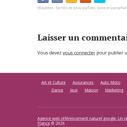
Étiquettes :
Secrets de peau parfaite
,
soins en parapha
Laisser un commenta
Vous devez
vous connecter
pour publier 
Art et Culture
Assurances
Auto Moto
Danse
Jeux
Maison
Marketing
Agence web référencement naturel google. Un r
France
© 2026