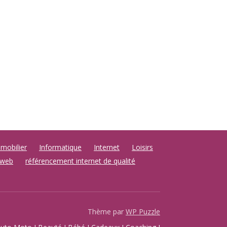
mobilier
Informatique
Internet
Loisirs
 web
référencement internet de qualité
Thème par
WP Puzzle