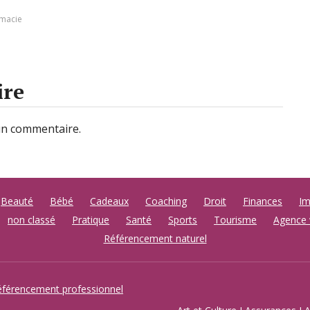
rmacie
ire
un commentaire.
Beauté
Bébé
Cadeaux
Coaching
Droit
Finances
Im
non classé
Pratique
Santé
Sports
Tourisme
Agence
Référencement naturel
éférencement professionnel