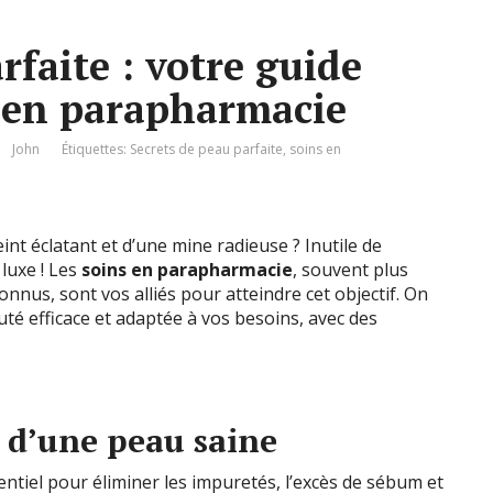
rfaite : votre guide
 en parapharmacie
John
Étiquettes:
Secrets de peau parfaite
,
soins en
int éclatant et d’une mine radieuse ? Inutile de
luxe ! Les
soins en parapharmacie
, souvent plus
nnus, sont vos alliés pour atteindre cet objectif. On
uté efficace et adaptée à vos besoins, avec des
e d’une peau saine
ntiel pour éliminer les impuretés, l’excès de sébum et