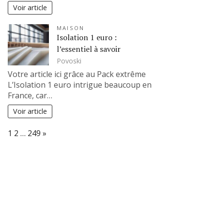
Voir article
MAISON
Isolation 1 euro :
l’essentiel à savoir
Povoski
Votre article ici grâce au Pack extrême
L’Isolation 1 euro intrigue beaucoup en
France, car…
Voir article
Page:
Next
1
2
…
249
»