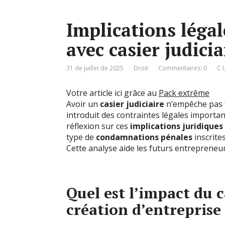
Implications léga
avec casier judicia
31 de juillet de 2025
Droit
Commentaires: 0
C 
Votre article ici grâce au
Pack extrême
Avoir un
casier judiciaire
n’empêche pas 
introduit des contraintes légales import
réflexion sur ces
implications juridiques
type de
condamnations pénales
inscrites
Cette analyse aide les futurs entrepreneurs
Quel est l’impact du c
création d’entreprise 