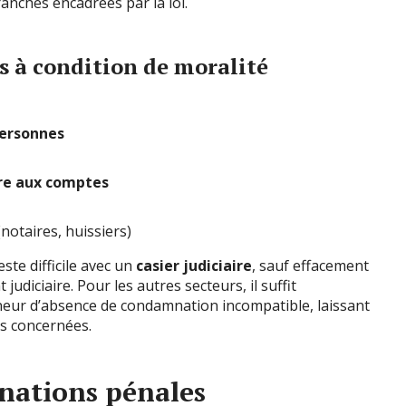
anches encadrées par la loi.
es à condition de moralité
personnes
re aux comptes
notaires, huissiers)
te difficile avec un
casier judiciaire
, sauf effacement
diciaire. Pour les autres secteurs, il suffit
neur d’absence de condamnation incompatible, laissant
s concernées.
ations pénales