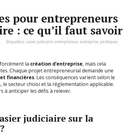
les pour entrepreneurs
ire : ce qu’il faut savoir
L
Étiquettes:
casier judiciaire
,
entrepreneur
,
entreprise
,
juridiques
forcément la
création d’entreprise
, mais cela
antes. Chaque projet entrepreneurial demande une
 et financières
. Les conséquences varient selon le
, le secteur choisi et la réglementation applicable.
 à anticiper les défis à relever.
asier judiciaire sur la
?