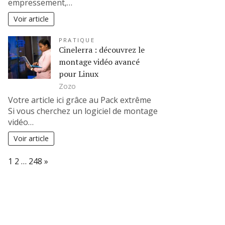
empressement,…
Voir article
PRATIQUE
Cinelerra : découvrez le
montage vidéo avancé
pour Linux
Zozo
Votre article ici grâce au Pack extrême
Si vous cherchez un logiciel de montage
vidéo…
Voir article
Page:
Next
1
2
…
248
»