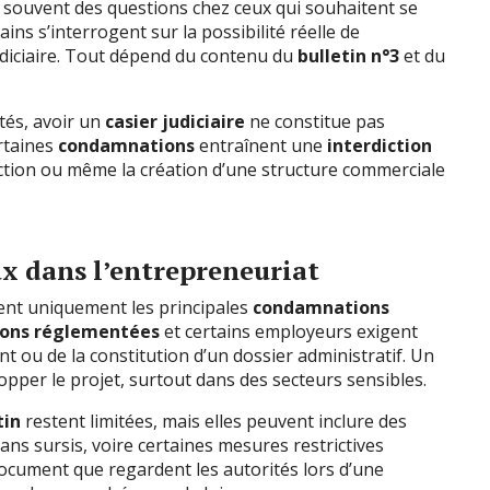
 souvent des questions chez ceux qui souhaitent se
tains s’interrogent sur la possibilité réelle de
udiciaire. Tout dépend du contenu du
bulletin n°3
et du
tés, avoir un
casier judiciaire
ne constitue pas
rtaines
condamnations
entraînent une
interdiction
rection ou même la création d’une structure commerciale
ux dans l’entrepreneuriat
ent uniquement les principales
condamnations
ions réglementées
et certains employeurs exigent
t ou de la constitution d’un dossier administratif. Un
opper le projet, surtout dans des secteurs sensibles.
tin
restent limitées, mais elles peuvent inclure des
ns sursis, voire certaines mesures restrictives
document que regardent les autorités lors d’une