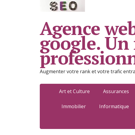
Agence web
google. Un
profession
Augmenter votre rank et votre trafic entr
Art et Culture
Assurances
Immobilier
Informatique