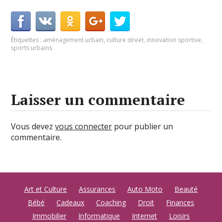
Étiquettes :
aménagement urbain
,
culture street
,
innovation sportive
,
sports urbains
Laisser un commentaire
Vous devez
vous connecter
pour publier un
commentaire.
Art et Culture
Assurances
Auto Moto
Beauté
Bébé
Cadeaux
Coaching
Droit
Finances
Immobilier
Informatique
Internet
Loisirs