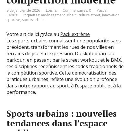
9 de janvier de 2026
Loisirs
Commentaires: 0
Pascal
Cabus
Étiquettes:
aménagement urbain
,
culture street
,
innovation
sportive
,
sports urbains
Votre article ici grâce au
Pack extrême
Les sports urbains connaissent une popularité sans
précédent, transformant les rues de nos villes en
terrains de jeu et d’expression. Du skateboard au
parkour, en passant par le street workout et le BMX,
ces disciplines redéfinissent les codes traditionnels de
la compétition sportive. Cette démocratisation des
pratiques urbaines reflète une évolution profonde
dans notre rapport au sport, à l’espace public et à la
performance.
Sports urbains : nouvelles
tendances dans l’espace