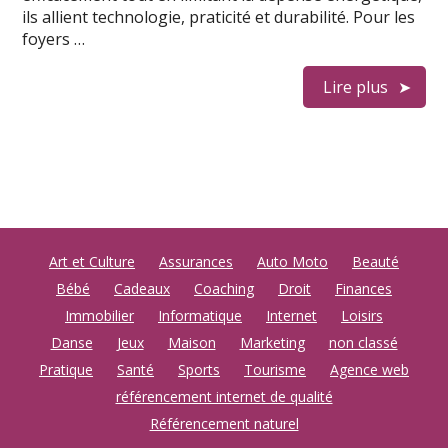
ils allient technologie, praticité et durabilité. Pour les
foyers …
Lire plus
Art et Culture
Assurances
Auto Moto
Beauté
Bébé
Cadeaux
Coaching
Droit
Finances
Immobilier
Informatique
Internet
Loisirs
Danse
Jeux
Maison
Marketing
non classé
Pratique
Santé
Sports
Tourisme
Agence web
référencement internet de qualité
Référencement naturel