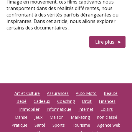
l’image en mouvement, ces films captivants nous
transportent dans des réalités différentes, nous
confrontant à des vérités parfois dérangeantes ou
inspirantes. Dans cet article, nous allons explorer
certains des documentaires …
Lire plus
Art et Culture
Assurances
Auto Moto
Beauté
Bébé
Cadeaux
Coaching
Droit
Finances
Immobilier
Informatique
Internet
Loisirs
Danse
Jeux
Maison
Marketing
non classé
Pratique
Santé
Sports
Tourisme
Agence web