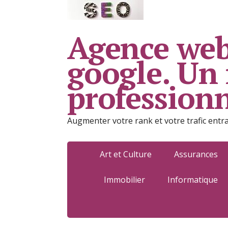
Agence web
google. Un
profession
Augmenter votre rank et votre trafic entr
Art et Culture
Assurances
Immobilier
Informatique