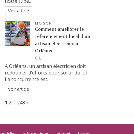
notre tube…
Voir article
MAISON
Comment améliorer le
référencement local d’un
artisan électricien à
Orléans
C L
À Orléans, un artisan électricien doit
redoubler d’efforts pour sortir du lot.
La concurrence est…
Voir article
Page:
Next
1
2
…
248
»
mobilier
Informatique
Internet
Loisirs