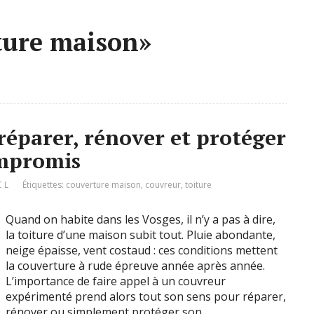
ture maison»
réparer, rénover et protéger
ompromis
C L
Étiquettes:
couverture maison
,
couvreur
,
toiture
Quand on habite dans les Vosges, il n’y a pas à dire,
la toiture d’une maison subit tout. Pluie abondante,
neige épaisse, vent costaud : ces conditions mettent
la couverture à rude épreuve année après année.
L’importance de faire appel à un couvreur
expérimenté prend alors tout son sens pour réparer,
rénover ou simplement protéger son …