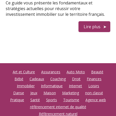
Ce guide vous présente les fondamentaux et
stratégies actuelles pour réussir votre
investissement immobilier sur le territoire français.
Lire plus
Art et Culture
Assurances
Auto Moto
Beauté
Bébé
Cadeaux
Coaching
Droit
Finances
Immobilier
Informatique
Internet
Loisirs
Danse
Jeux
Maison
Marketing
non classé
Pratique
Santé
Sports
Tourisme
Agence web
référencement internet de qualité
Référencement naturel