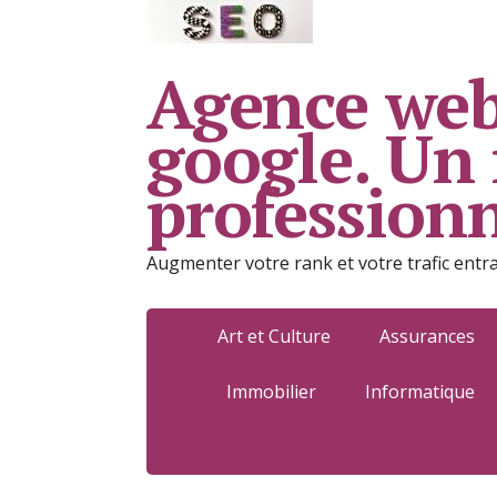
Agence web
google. Un
profession
Augmenter votre rank et votre trafic entr
Art et Culture
Assurances
Immobilier
Informatique