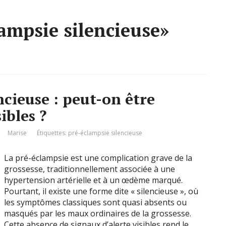
lampsie silencieuse»
ncieuse : peut-on être
ibles ?
Marise
Étiquettes:
pré-éclampsie silencieuse
La pré-éclampsie est une complication grave de la
grossesse, traditionnellement associée à une
hypertension artérielle et à un œdème marqué.
Pourtant, il existe une forme dite « silencieuse », où
les symptômes classiques sont quasi absents ou
masqués par les maux ordinaires de la grossesse.
Cette absence de signaux d’alerte visibles rend le