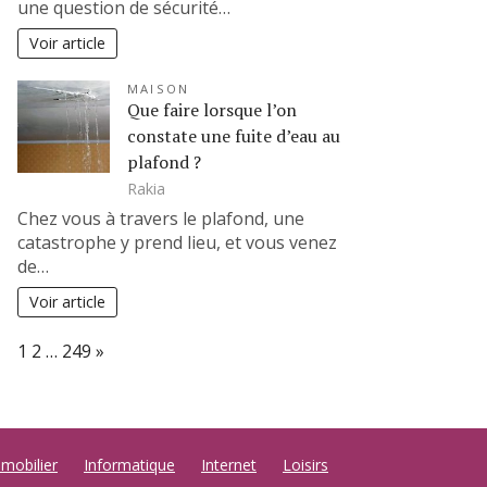
une question de sécurité…
Voir article
MAISON
Que faire lorsque l’on
constate une fuite d’eau au
plafond ?
Rakia
Chez vous à travers le plafond, une
catastrophe y prend lieu, et vous venez
de…
Voir article
Page:
Next
1
2
…
249
»
mobilier
Informatique
Internet
Loisirs