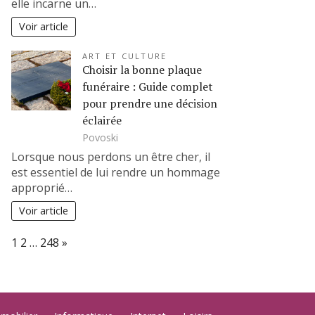
elle incarne un…
Voir article
ART ET CULTURE
Choisir la bonne plaque
funéraire : Guide complet
pour prendre une décision
éclairée
Povoski
Lorsque nous perdons un être cher, il
est essentiel de lui rendre un hommage
approprié…
Voir article
Page:
Next
1
2
…
248
»