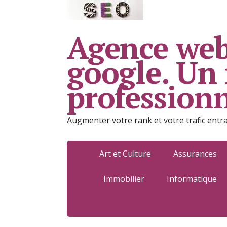
Agence web
google. Un
profession
Augmenter votre rank et votre trafic entr
Art et Culture
Assurances
Immobilier
Informatique